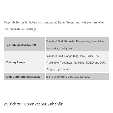
Folgende Hersteller haben wir standardmäßig im Programm (weitere Hersteller
und Produkte auf Anfrage!):
Standard Golf, Par Aide, Range King, Woodsign,
Golfplatzausstattung:
TourLinks, CaddyBox
Standard Golf, Range King, Vink, Birdie Tec,
Driving Range:
TrueStrike, TeeGrass, Spalding, SOLO und DUO
Range, High Impact
Golf Carts und Ersatzteile:
E-Z-GO Textron, Club Car, Yamaha
Zurück zu: Greenkeeper Zubehör