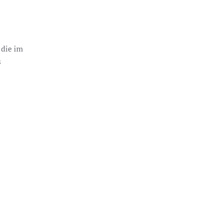
 die im
s