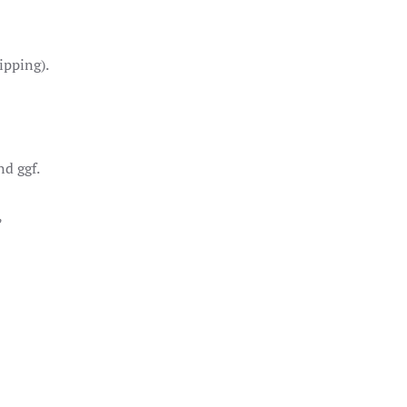
ipping).
d ggf.
,