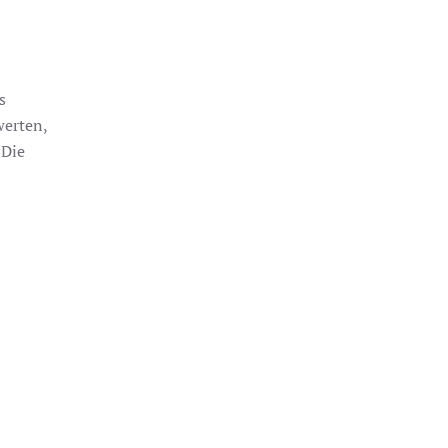
s
werten,
 Die