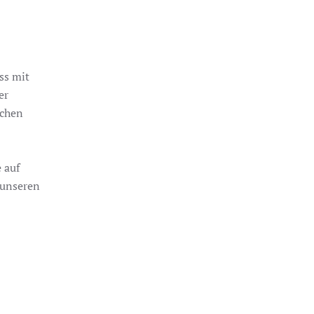
ss mit
er
ichen
 auf
 unseren