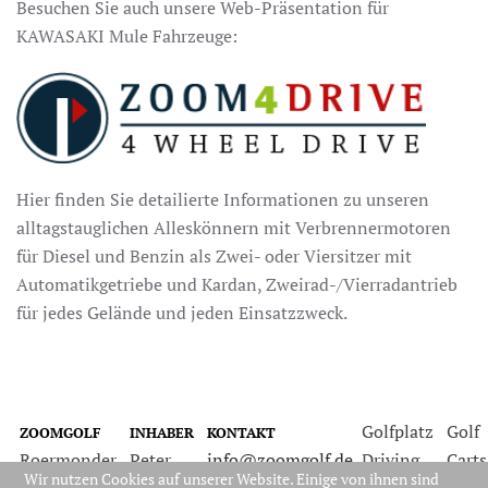
Besuchen Sie auch unsere Web-Präsentation für
KAWASAKI Mule Fahrzeuge:
Hier finden Sie detailierte Informationen zu unseren
alltagstauglichen Alleskönnern mit Verbrennermotoren
für Diesel und Benzin als Zwei- oder Viersitzer mit
Automatikgetriebe und Kardan, Zweirad-/Vierradantrieb
für jedes Gelände und jeden Einsatzzweck.
Golfplatz
Golf
ZOOMGOLF
INHABER
KONTAKT
Roermonder
Peter
info@zoomgolf.de
Driving
Carts
Wir nutzen Cookies auf unserer Website. Einige von ihnen sind