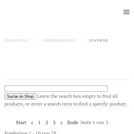
Skip to main content
ZOOMGOLF
GREENKEEPING
DIVERSE
Leave the search box empty to find all
products, or enter a search term to find a specific product.
Start
1
2
3
Ende
Seite 1 von 3
Ergebnisse 1 - 10 von 28