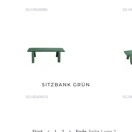
SG100400BR
SG10
SITZBANK GRÜN
SG100400GN
SG10
Start
1
2
Ende
Seite 1 von 2