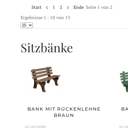
Start
1
2
Ende
Seite 1 von 2
Ergebnisse 1 - 10 von 13
Sitzbänke
BANK MIT RÜCKENLEHNE
B
BRAUN
SG100200BR
SG10