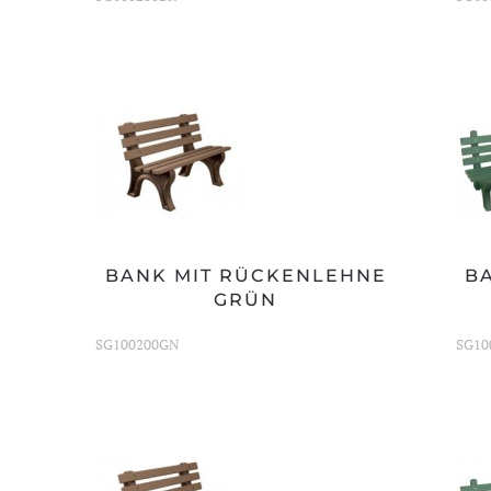
BANK MIT RÜCKENLEHNE
B
GRÜN
SG100200GN
SG10