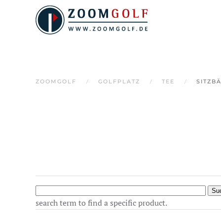
Skip to main content
ZOOMGOLF
GOLFPLATZ
TEE
SITZB
search term to find a specific product.