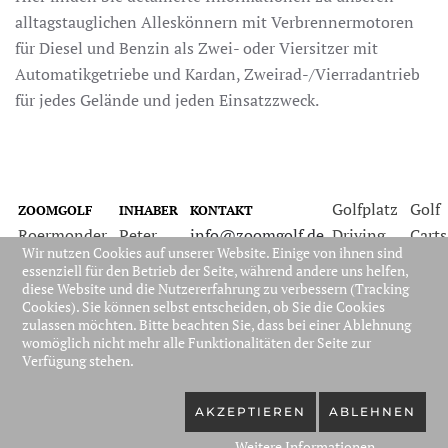
alltagstauglichen Alleskönnern mit Verbrennermotoren
für Diesel und Benzin als Zwei- oder Viersitzer mit
Automatikgetriebe und Kardan, Zweirad-/Vierradantrieb
für jedes Gelände und jeden Einsatzzweck.
Golfplatz
Golf
ZOOMGOLF
INHABER
KONTAKT
Roermonder
Peter
info@zoomgolf.de
Driving
Carts
Wir nutzen Cookies auf unserer Website. Einige von ihnen sind
Bahn 25
Barbian
www.zoomgolf.de
Range
Rund
essenziell für den Betrieb der Seite, während andere uns helfen,
41844
Tel.: +49
Range
ums
diese Website und die Nutzererfahrung zu verbessern (Tracking
Cookies). Sie können selbst entscheiden, ob Sie die Cookies
Wegberg
(0)2436-
Club
zulassen möchten. Bitte beachten Sie, dass bei einer Ablehnung
3827664
womöglich nicht mehr alle Funktionalitäten der Seite zur
Verfügung stehen.
Datenschutzerklärung
|
Liefer- und
Zahlungsbedingungen
|
AGB
|
IMPRESSUM
|
KONTAKT
AKZEPTIEREN
ABLEHNEN
Weitere Informationen